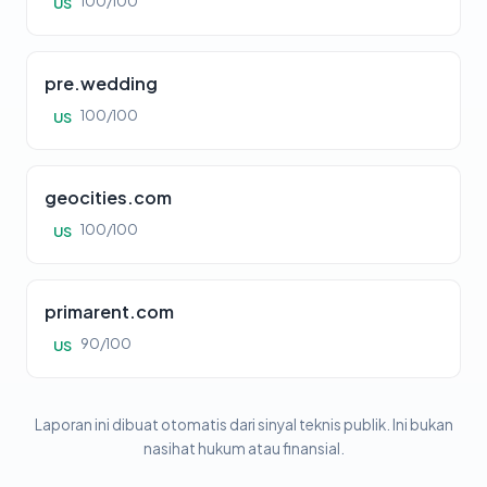
100/100
US
pre.wedding
100/100
US
geocities.com
100/100
US
primarent.com
90/100
US
Laporan ini dibuat otomatis dari sinyal teknis publik. Ini bukan
nasihat hukum atau finansial.