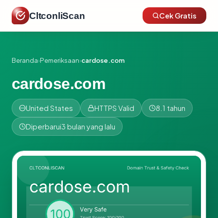
CltconliScan
Cek Gratis
Beranda
›
Pemeriksaan
›
cardose.com
cardose.com
United States
HTTPS Valid
8.1 tahun
Diperbarui
3 bulan yang lalu