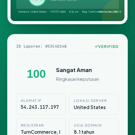
ID Laporan: #53C4D24B
VERIFIED
Sangat Aman
100
Ringkasan keputusan
ALAMAT IP
LOKASI SERVER
54.243.117.197
United States
REGISTRAR
USIA DOMAIN
TurnCommerce, I
8.1 tahun