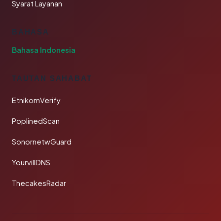
Syarat Layanan
BAHASA
Bahasa Indonesia
TAUTAN SAHABAT
EtnikomVerify
PoplinedScan
SonornetwGuard
YourvillDNS
ThecakesRadar