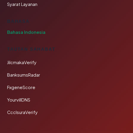
Syarat Layanan
BAHASA
Bahasa Indonesia
TAUTAN SAHABAT
JilcmakaVerify
BanksumsRadar
FxgeneScore
YourvillDNS
CcclsuraVerify