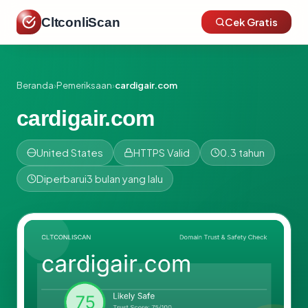
CltconliScan
Cek Gratis
Beranda
›
Pemeriksaan
›
cardigair.com
cardigair.com
United States
HTTPS Valid
0.3 tahun
Diperbarui
3 bulan yang lalu