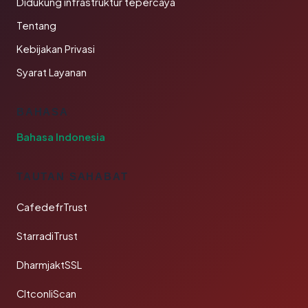
Didukung infrastruktur tepercaya
Tentang
Kebijakan Privasi
Syarat Layanan
BAHASA
Bahasa Indonesia
TAUTAN SAHABAT
CafedefrTrust
StarradiTrust
DharmjaktSSL
CltconliScan