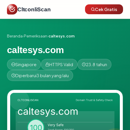
CltconliScan
Cek Gratis
Beranda
›
Pemeriksaan
›
caltesys.com
caltesys.com
Singapore
HTTPS Valid
23.8 tahun
Diperbarui
3 bulan yang lalu