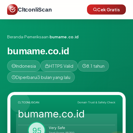
CltconliScan
Cek Gratis
Beranda
›
Pemeriksaan
›
bumame.co.id
bumame.co.id
Indonesia
HTTPS Valid
8.1 tahun
Diperbarui
3 bulan yang lalu