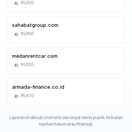
95/100
ID
sahabatgroup.com
95/100
ID
medanrentcar.com
95/100
ID
armada-finance.co.id
95/100
ID
Laporan ini dibuat otomatis dari sinyal teknis publik. Ini bukan
nasihat hukum atau finansial.