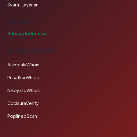
Syarat Layanan
BAHASA
Bahasa Indonesia
TAUTAN SAHABAT
AlamcalaWhois
PusatkurWhois
Nikoya10Whois
CcclsuraVerify
PoplinedScan