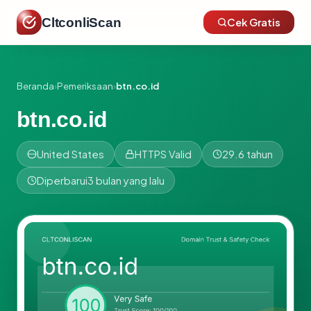
CltconliScan
Cek Gratis
Beranda
›
Pemeriksaan
›
btn.co.id
btn.co.id
United States
HTTPS Valid
29.6 tahun
Diperbarui
3 bulan yang lalu