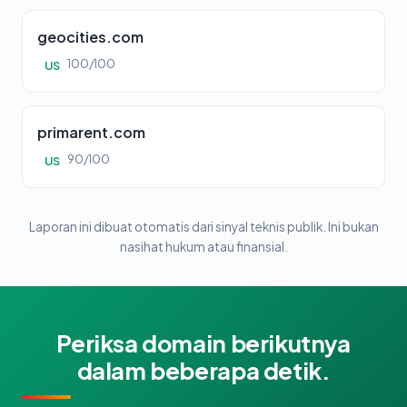
geocities.com
100/100
US
primarent.com
90/100
US
Laporan ini dibuat otomatis dari sinyal teknis publik. Ini bukan
nasihat hukum atau finansial.
Periksa domain berikutnya
dalam beberapa detik.