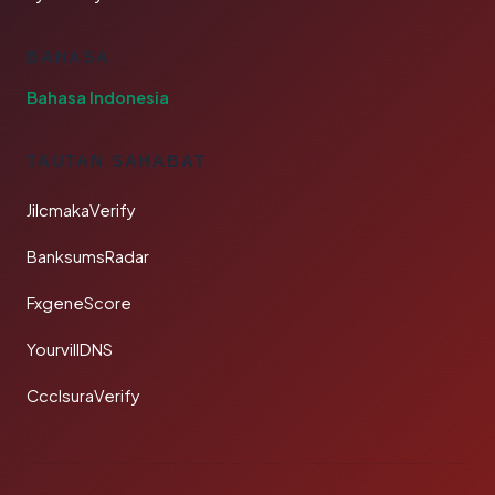
BAHASA
Bahasa Indonesia
TAUTAN SAHABAT
JilcmakaVerify
BanksumsRadar
FxgeneScore
YourvillDNS
CcclsuraVerify