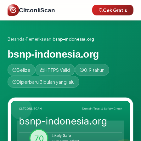
CltconliScan
Cek Gratis
Beranda
›
Pemeriksaan
›
bsnp-indonesia.org
bsnp-indonesia.org
Belize
HTTPS Valid
0.9 tahun
Diperbarui
3 bulan yang lalu