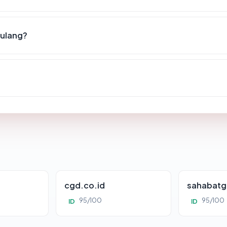
 ulang?
cgd.co.id
sahabatg
95/100
95/100
ID
ID