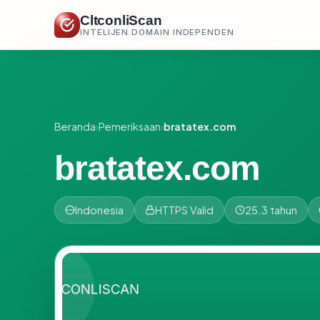
CltconliScan
INTELIJEN DOMAIN INDEPENDEN
Beranda
›
Pemeriksaan
›
bratatex.com
bratatex.com
Indonesia
HTTPS Valid
25.3 tahun