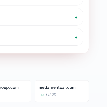
roup.com
medanrentcar.com
95/100
ID