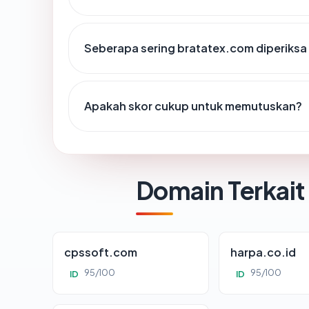
Seberapa sering bratatex.com diperiksa
Apakah skor cukup untuk memutuskan?
Domain Terkait
cpssoft.com
harpa.co.id
95/100
95/100
ID
ID