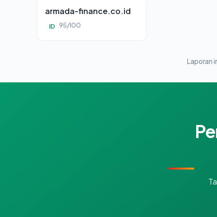
armada-finance.co.id
95/100
ID
Laporan in
Pe
Ta