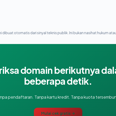
i dibuat otomatis dari sinyal teknis publik. Ini bukan nasihat hukum atau
riksa domain berikutnya da
beberapa detik.
npa pendaftaran. Tanpa kartu kredit. Tanpa kuota tersembun
Mulai cek gratis →