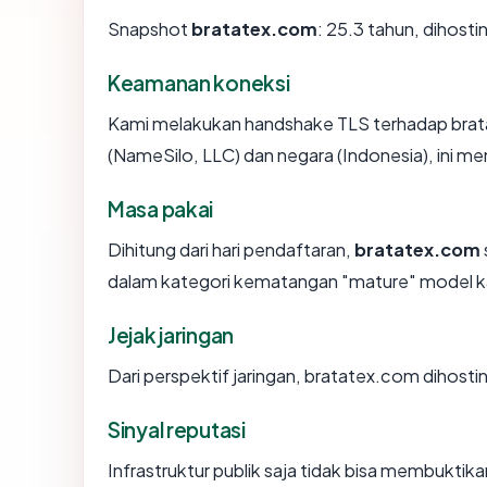
Snapshot
bratatex.com
: 25.3 tahun, dihost
Keamanan koneksi
Kami melakukan handshake TLS terhadap brat
(NameSilo, LLC) dan negara (Indonesia), ini m
Masa pakai
Dihitung dari hari pendaftaran,
bratatex.com
dalam kategori kematangan "mature" model k
Jejak jaringan
Dari perspektif jaringan, bratatex.com dihostin
Sinyal reputasi
Infrastruktur publik saja tidak bisa membukti