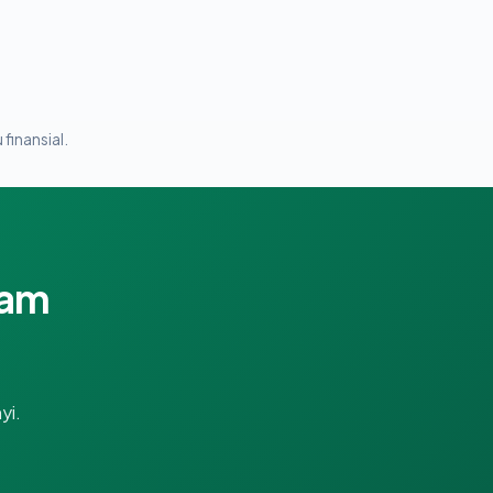
 finansial.
lam
yi.