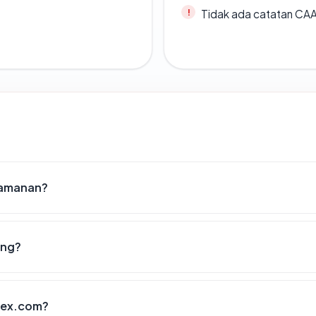
Tidak ada catatan CA
eamanan?
ing?
atex.com?