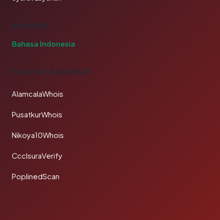
BAHASA
Bahasa Indonesia
TAUTAN SAHABAT
AlamcalaWhois
PusatkurWhois
Nikoya10Whois
CcclsuraVerify
PoplinedScan