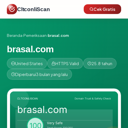
CltconliScan
Cek Gratis
Beranda
›
Pemeriksaan
›
brasal.com
brasal.com
United States
HTTPS Valid
25.8 tahun
Diperbarui
3 bulan yang lalu