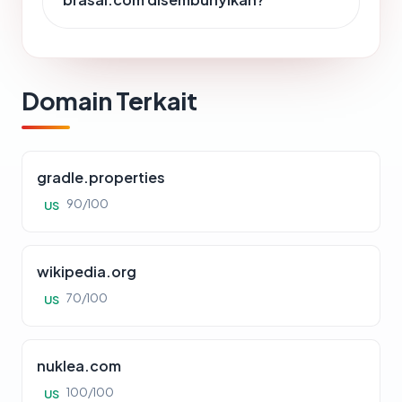
Domain Terkait
gradle.properties
90/100
US
wikipedia.org
70/100
US
nuklea.com
100/100
US