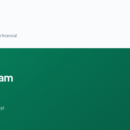
 finansial.
lam
yi.