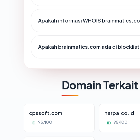
Apakah informasi WHOIS brainmatics.c
Apakah brainmatics.com ada di blocklis
Domain Terkait
cpssoft.com
harpa.co.id
95/100
95/100
ID
ID