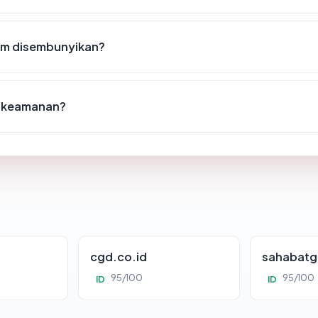
om disembunyikan?
t keamanan?
cgd.co.id
sahabatg
95/100
95/100
ID
ID