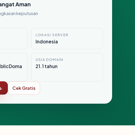
angat Aman
ngkasan keputusan
LOKASI SERVER
Indonesia
USIA DOMAIN
ublicDoma
21.1 tahun
↓
Cek Gratis