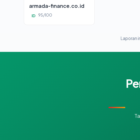
armada-finance.co.id
95/100
ID
Laporan in
Pe
Ta