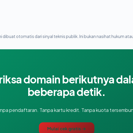
i dibuat otomatis dari sinyal teknis publik. Ini bukan nasihat hukum atau
riksa domain berikutnya da
beberapa detik.
npa pendaftaran. Tanpa kartu kredit. Tanpa kuota tersembun
Mulai cek gratis →