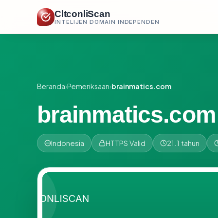
CltconliScan
INTELIJEN DOMAIN INDEPENDEN
Beranda
›
Pemeriksaan
›
brainmatics.com
brainmatics.com
Indonesia
HTTPS Valid
21.1 tahun