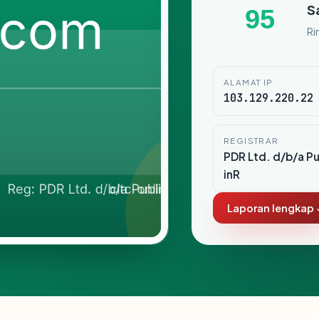
S
95
Ri
ALAMAT IP
103.129.220.22
REGISTRAR
PDR Ltd. d/b/a P
inR
Laporan lengkap 