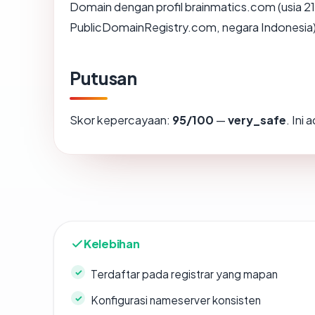
Domain dengan profil brainmatics.com (usia 21
PublicDomainRegistry.com, negara Indonesia) 
Putusan
Skor kepercayaan:
95/100
—
very_safe
. Ini
Kelebihan
Terdaftar pada registrar yang mapan
Konfigurasi nameserver konsisten