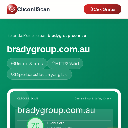
CltconliScan
Cek Gratis
Beranda
›
Pemeriksaan
›
bradygroup.com.au
bradygroup.com.au
United States
HTTPS Valid
Diperbarui
3 bulan yang lalu