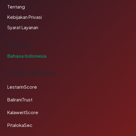
Tentang
Kebijakan Privasi
Syarat Layanan
BAHASA
Bahasa Indonesia
TAUTAN SAHABAT
LestarinScore
BaliraniTrust
KalaweitScore
PitalokaSec