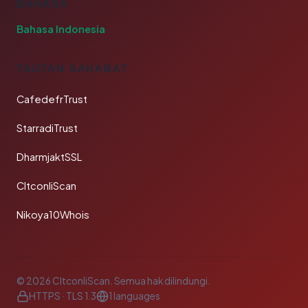
BAHASA
Bahasa Indonesia
TAUTAN SAHABAT
CafedefrTrust
StarradiTrust
DharmjaktSSL
CltconliScan
Nikoya10Whois
© 2026 CltconliScan. Semua hak dilindungi.
HTTPS · TLS 1.3
1 languages