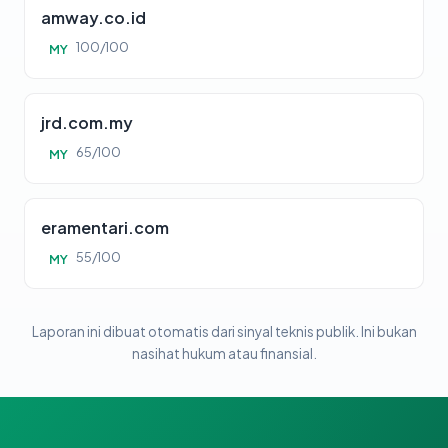
amway.co.id
100/100
MY
jrd.com.my
65/100
MY
eramentari.com
55/100
MY
Laporan ini dibuat otomatis dari sinyal teknis publik. Ini bukan
nasihat hukum atau finansial.