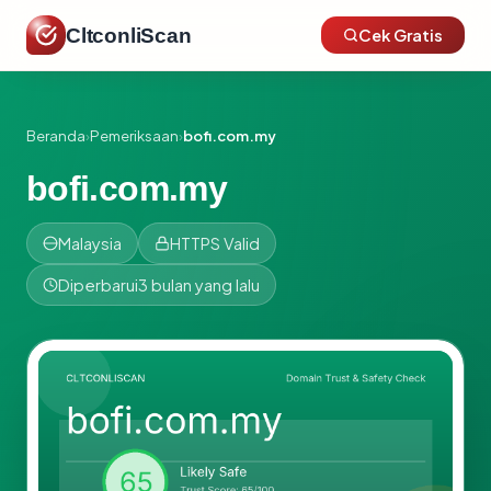
CltconliScan
Cek Gratis
Beranda
›
Pemeriksaan
›
bofi.com.my
bofi.com.my
Malaysia
HTTPS Valid
Diperbarui
3 bulan yang lalu