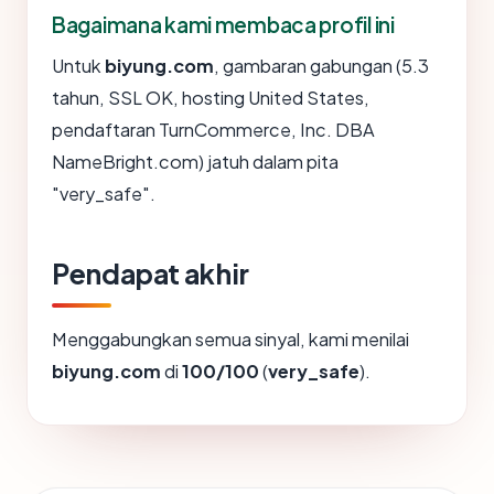
Bagaimana kami membaca profil ini
Untuk
biyung.com
, gambaran gabungan (5.3
tahun, SSL OK, hosting United States,
pendaftaran TurnCommerce, Inc. DBA
NameBright.com) jatuh dalam pita
"very_safe".
Pendapat akhir
Menggabungkan semua sinyal, kami menilai
biyung.com
di
100/100
(
very_safe
).