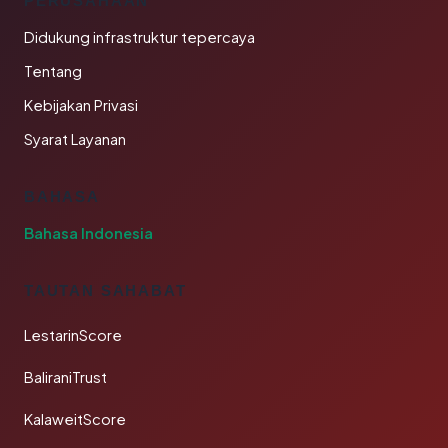
PERUSAHAAN
Didukung infrastruktur tepercaya
Tentang
Kebijakan Privasi
Syarat Layanan
BAHASA
Bahasa Indonesia
TAUTAN SAHABAT
LestarinScore
BaliraniTrust
KalaweitScore