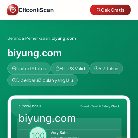
CltconliScan
Cek Gratis
Beranda
›
Pemeriksaan
›
biyung.com
biyung.com
United States
HTTPS Valid
5.3 tahun
Diperbarui
3 bulan yang lalu