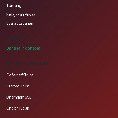
Tentang
Kebijakan Privasi
Syarat Layanan
BAHASA
Bahasa Indonesia
TAUTAN SAHABAT
CafedefrTrust
StarradiTrust
DharmjaktSSL
CltconliScan