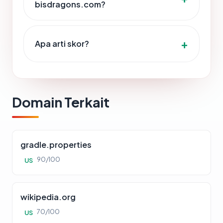
bisdragons.com?
Apa arti skor?
Domain Terkait
gradle.properties
90/100
US
wikipedia.org
70/100
US