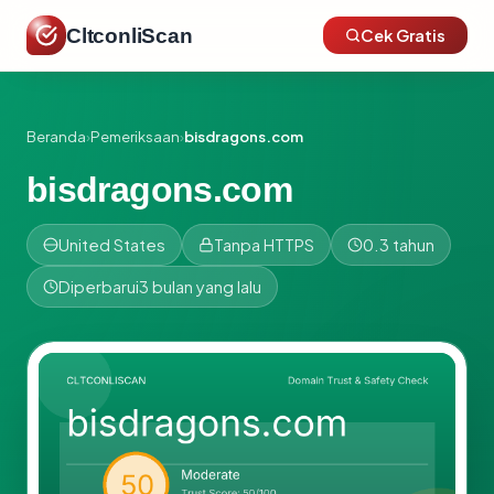
CltconliScan
Cek Gratis
Beranda
›
Pemeriksaan
›
bisdragons.com
bisdragons.com
United States
Tanpa HTTPS
0.3 tahun
Diperbarui
3 bulan yang lalu