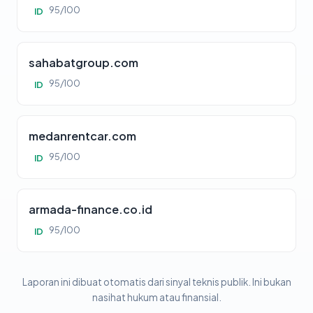
95/100
ID
sahabatgroup.com
95/100
ID
medanrentcar.com
95/100
ID
armada-finance.co.id
95/100
ID
Laporan ini dibuat otomatis dari sinyal teknis publik. Ini bukan
nasihat hukum atau finansial.