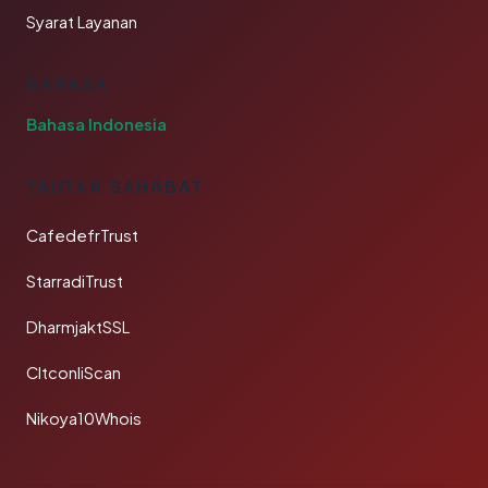
Syarat Layanan
BAHASA
Bahasa Indonesia
TAUTAN SAHABAT
CafedefrTrust
StarradiTrust
DharmjaktSSL
CltconliScan
Nikoya10Whois