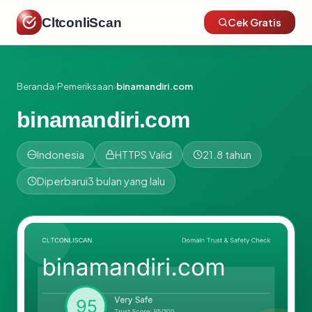
CltconliScan
Cek Gratis
Beranda
›
Pemeriksaan
›
binamandiri.com
binamandiri.com
Indonesia
HTTPS Valid
21.8 tahun
Diperbarui
3 bulan yang lalu