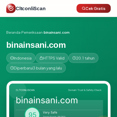
CltconliScan
Cek Gratis
Beranda
›
Pemeriksaan
›
binainsani.com
binainsani.com
Indonesia
HTTPS Valid
20.1 tahun
Diperbarui
3 bulan yang lalu