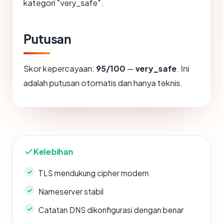
kategori "very_safe".
Putusan
Skor kepercayaan:
95/100
—
very_safe
. Ini
adalah putusan otomatis dan hanya teknis.
Kelebihan
TLS mendukung cipher modern
Nameserver stabil
Catatan DNS dikonfigurasi dengan benar