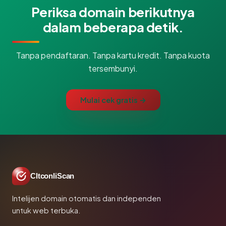
Periksa domain berikutnya
dalam beberapa detik.
Tanpa pendaftaran. Tanpa kartu kredit. Tanpa kuota
tersembunyi.
Mulai cek gratis →
CltconliScan
Intelijen domain otomatis dan independen
untuk web terbuka.