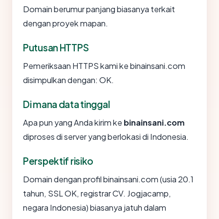
Domain berumur panjang biasanya terkait
dengan proyek mapan.
Putusan HTTPS
Pemeriksaan HTTPS kami ke binainsani.com
disimpulkan dengan: OK.
Di mana data tinggal
Apa pun yang Anda kirim ke
binainsani.com
diproses di server yang berlokasi di Indonesia.
Perspektif risiko
Domain dengan profil binainsani.com (usia 20.1
tahun, SSL OK, registrar CV. Jogjacamp,
negara Indonesia) biasanya jatuh dalam