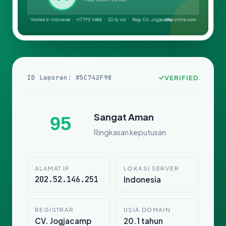
ID Laporan: #5C742F98
VERIFIED
Sangat Aman
95
Ringkasan keputusan
ALAMAT IP
LOKASI SERVER
202.52.146.251
Indonesia
REGISTRAR
USIA DOMAIN
CV. Jogjacamp
20.1 tahun