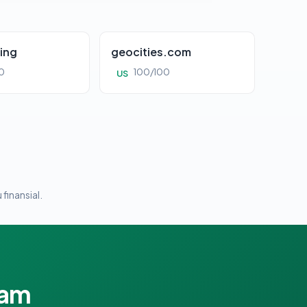
ing
geocities.com
0
100/100
US
 finansial.
lam