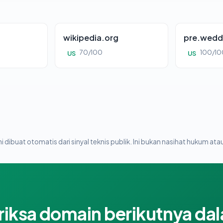
wikipedia.org
pre.wedd
70/100
100/10
US
US
i dibuat otomatis dari sinyal teknis publik. Ini bukan nasihat hukum atau
riksa domain berikutnya da