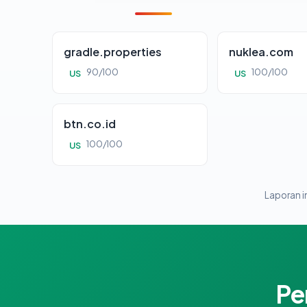
gradle.properties
nuklea.com
90/100
100/100
US
US
btn.co.id
100/100
US
Laporan in
Pe