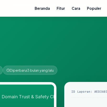
Beranda
Fitur
Cara
Populer
Diperbarui
3 bulan yang lalu
ID Laporan: #ED3A8