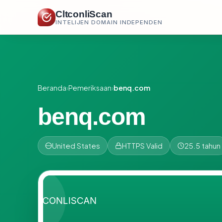
CltconliScan
INTELIJEN DOMAIN INDEPENDEN
Beranda
›
Pemeriksaan
›
benq.com
benq.com
United States
HTTPS Valid
25.5 tahun