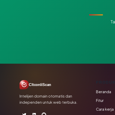
Ta
PRODU
CltconliScan
Beranda
Intelijen domain otomatis dan
Fitur
independen untuk web terbuka.
Cara kerja