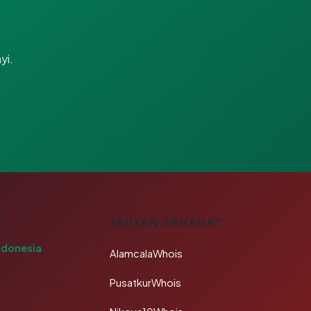
yi.
A
TAUTAN SAHABAT
ndonesia
AlamcalaWhois
PusatkurWhois