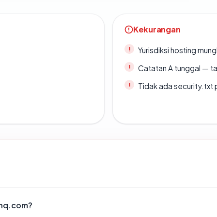
Kekurangan
Yurisdiksi hosting mun
Catatan A tunggal — ta
Tidak ada security.txt 
enq.com?