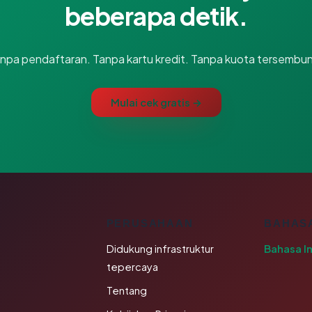
beberapa detik.
npa pendaftaran. Tanpa kartu kredit. Tanpa kuota tersembun
Mulai cek gratis →
K
PERUSAHAAN
BAHAS
Didukung infrastruktur
Bahasa I
tepercaya
Tentang