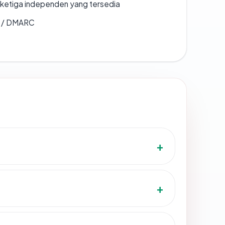
k ketiga independen yang tersedia
F / DMARC