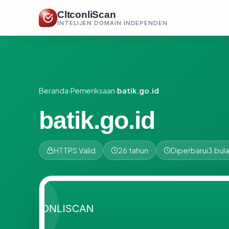
CltconliScan
INTELIJEN DOMAIN INDEPENDEN
Beranda
›
Pemeriksaan
›
batik.go.id
batik.go.id
HTTPS Valid
26 tahun
Diperbarui
3 bula