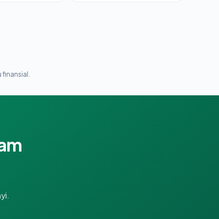
 finansial.
lam
yi.