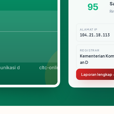
S
95
Ri
ALAMAT IP
104.21.18.113
REGISTRAR
Kementerian Komu
an D
Laporan lengkap 