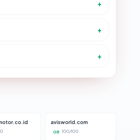
otor.co.id
avisworld.com
00
100/100
GB