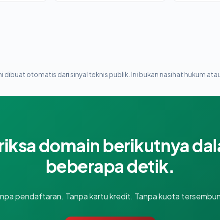
i dibuat otomatis dari sinyal teknis publik. Ini bukan nasihat hukum atau
riksa domain berikutnya da
beberapa detik.
npa pendaftaran. Tanpa kartu kredit. Tanpa kuota tersembun