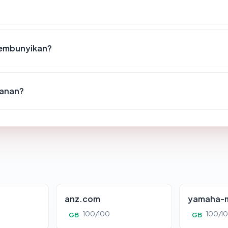
sembunyikan?
manan?
anz.com
yamaha-m
100/100
100/1
GB
GB