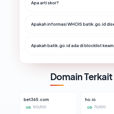
Apa arti skor?
Apakah informasi WHOIS batik.go.id di
Apakah batik.go.id ada di blocklist kea
Domain Terkait
bet365.com
ho.io
100/100
70/100
GB
GB