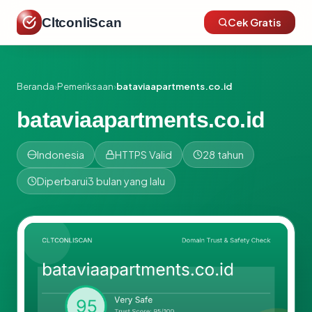
CltconliScan
Cek Gratis
Beranda
›
Pemeriksaan
›
bataviaapartments.co.id
bataviaapartments.co.id
Indonesia
HTTPS Valid
28 tahun
Diperbarui
3 bulan yang lalu