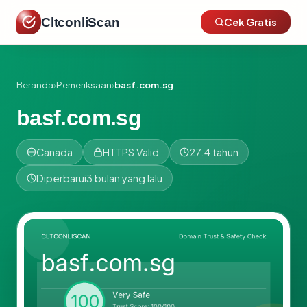
CltconliScan
Cek Gratis
Beranda
›
Pemeriksaan
›
basf.com.sg
basf.com.sg
Canada
HTTPS Valid
27.4 tahun
Diperbarui
3 bulan yang lalu