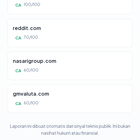
100/100
CA
reddit.com
70/100
CA
nasarigroup.com
60/100
CA
gmvaluta.com
60/100
CA
Laporan ini dibuat otomatis dari sinyal teknis publik. Ini bukan
nasihat hukum atau finansial.