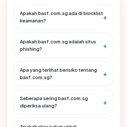
Apakah basf.com.sg ada di blocklist
keamanan?
Apakah basf.com.sg adalah situs
phishing?
Apa yang terlihat berisiko tentang
basf.com.sg?
Seberapa sering basf.com.sg
diperiksa ulang?
Apakah skor cukup untuk