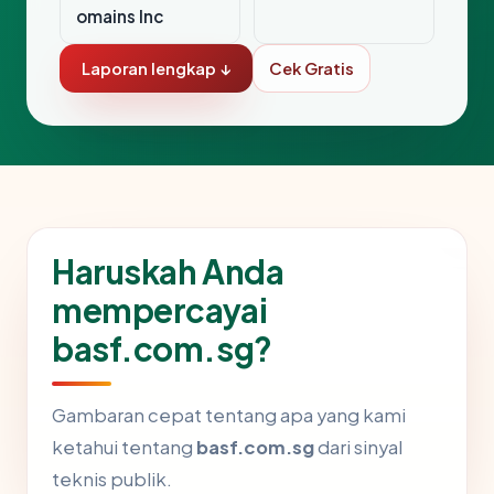
omains Inc
Laporan lengkap ↓
Cek Gratis
Haruskah Anda
mempercayai
basf.com.sg?
Gambaran cepat tentang apa yang kami
ketahui tentang
basf.com.sg
dari sinyal
teknis publik.