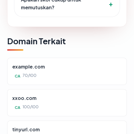
memutuskan?
Domain Terkait
example.com
70/100
CA
xxoo.com
100/100
CA
tinyurl.com