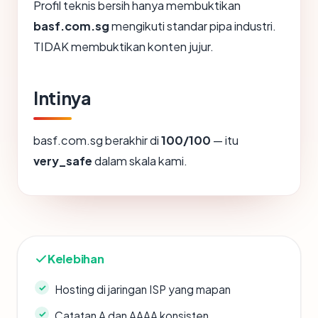
Profil teknis bersih hanya membuktikan
basf.com.sg
mengikuti standar pipa industri.
TIDAK membuktikan konten jujur.
Intinya
basf.com.sg berakhir di
100/100
— itu
very_safe
dalam skala kami.
Kelebihan
Hosting di jaringan ISP yang mapan
Catatan A dan AAAA konsisten