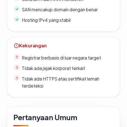
SAN mencakup domain dengan benar
Hosting IPv4 yang stabil
Kekurangan
Registrar berbasis di luar negara target
Tidak ada jejak korporat terkait
Tidak ada HTTPS atau sertifikat lemah
terdeteksi
Pertanyaan Umum