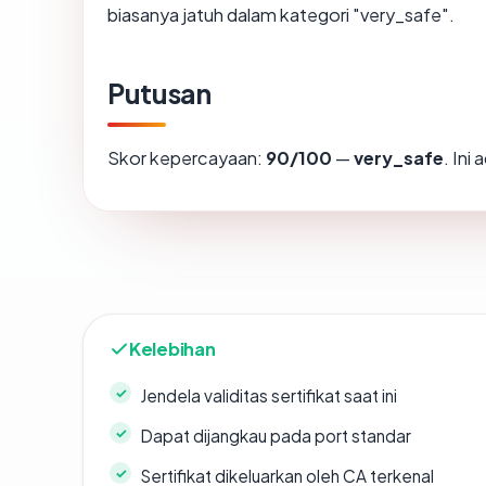
biasanya jatuh dalam kategori "very_safe".
Putusan
Skor kepercayaan:
90/100
—
very_safe
. Ini
Kelebihan
Jendela validitas sertifikat saat ini
Dapat dijangkau pada port standar
Sertifikat dikeluarkan oleh CA terkenal