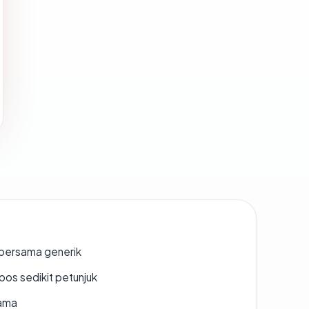
bersama generik
os sedikit petunjuk
lama