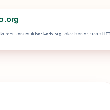
rb.org
dikumpulkan untuk
bani-arb.org
: lokasi server, status HT