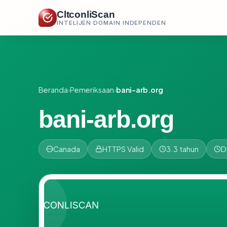
CltconliScan
INTELIJEN DOMAIN INDEPENDEN
Beranda
›
Pemeriksaan
›
bani-arb.org
bani-arb.org
Canada
HTTPS Valid
3.3 tahun
D