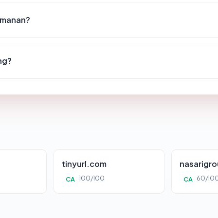
eamanan?
ng?
tinyurl.com
nasarigr
100/100
60/10
CA
CA