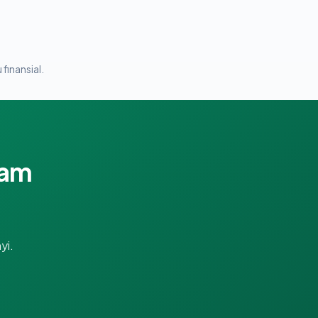
 finansial.
lam
yi.