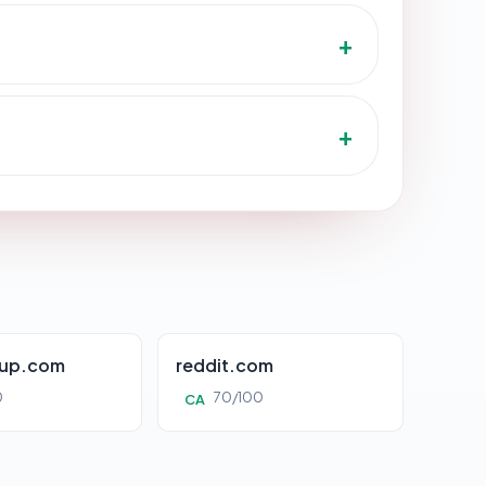
oup.com
reddit.com
0
70/100
CA