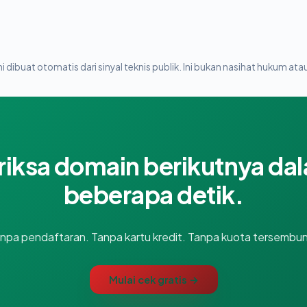
i dibuat otomatis dari sinyal teknis publik. Ini bukan nasihat hukum atau
riksa domain berikutnya da
beberapa detik.
npa pendaftaran. Tanpa kartu kredit. Tanpa kuota tersembun
Mulai cek gratis →