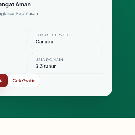
angat Aman
ngkasan keputusan
LOKASI SERVER
Canada
USIA DOMAIN
3.3 tahun
↓
Cek Gratis