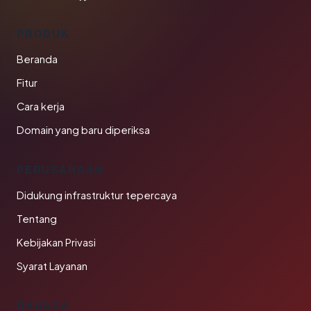
PRODUK
Beranda
Fitur
Cara kerja
Domain yang baru diperiksa
PERUSAHAAN
Didukung infrastruktur tepercaya
Tentang
Kebijakan Privasi
Syarat Layanan
BAHASA