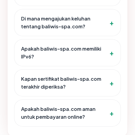
Di mana mengajukan keluhan
tentang baliwis-spa.com?
Apakah baliwis-spa.com memiliki
IPv6?
Kapan sertifikat baliwis-spa.com
terakhir diperiksa?
Apakah baliwis-spa.com aman
untuk pembayaran online?