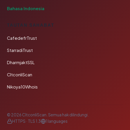
Bahasa Indonesia
TAUTAN SAHABAT
CafedefrTrust
StarradiTrust
DharmjaktSSL
CltconliScan
Nikoya10Whois
© 2026 CltconliScan. Semua hak dilindungi.
HTTPS · TLS 1.3
1 languages