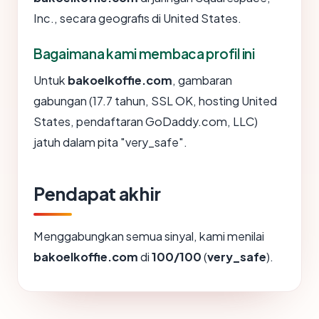
Inc., secara geografis di United States.
Bagaimana kami membaca profil ini
Untuk
bakoelkoffie.com
, gambaran
gabungan (17.7 tahun, SSL OK, hosting United
States, pendaftaran GoDaddy.com, LLC)
jatuh dalam pita "very_safe".
Pendapat akhir
Menggabungkan semua sinyal, kami menilai
bakoelkoffie.com
di
100/100
(
very_safe
).