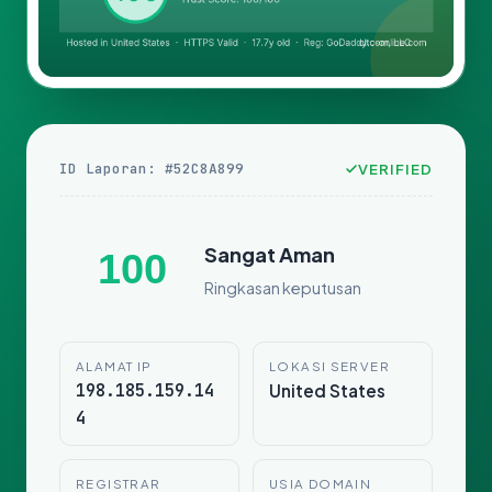
ID Laporan: #52C8A899
VERIFIED
Sangat Aman
100
Ringkasan keputusan
ALAMAT IP
LOKASI SERVER
198.185.159.14
United States
4
REGISTRAR
USIA DOMAIN