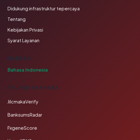
Didukung infrastruktur tepercaya
Tentang
Kebijakan Privasi
Syarat Layanan
BAHASA
Bahasa Indonesia
TAUTAN SAHABAT
JilcmakaVerify
BanksumsRadar
FxgeneScore