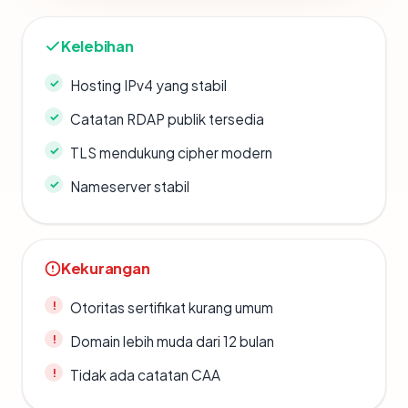
Kelebihan
Hosting IPv4 yang stabil
Catatan RDAP publik tersedia
TLS mendukung cipher modern
Nameserver stabil
Kekurangan
Otoritas sertifikat kurang umum
Domain lebih muda dari 12 bulan
Tidak ada catatan CAA