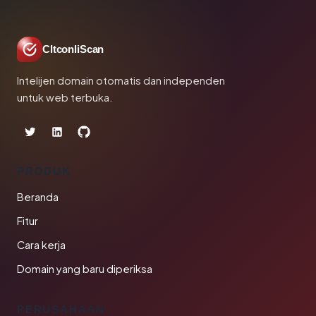
CltconliScan
Intelijen domain otomatis dan independen
untuk web terbuka.
PRODUK
Beranda
Fitur
Cara kerja
Domain yang baru diperiksa
PERUSAHAAN