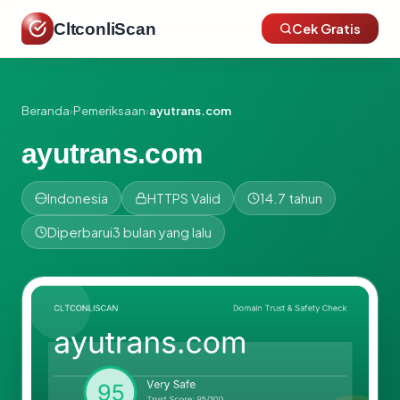
CltconliScan
Cek Gratis
Beranda
›
Pemeriksaan
›
ayutrans.com
ayutrans.com
Indonesia
HTTPS Valid
14.7 tahun
Diperbarui
3 bulan yang lalu