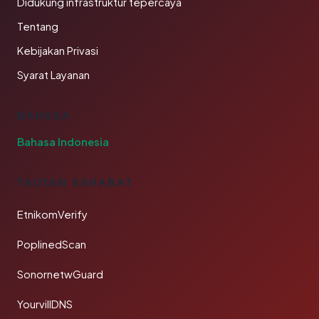
Didukung infrastruktur tepercaya
Tentang
Kebijakan Privasi
Syarat Layanan
BAHASA
Bahasa Indonesia
TAUTAN SAHABAT
EtnikomVerify
PoplinedScan
SonornetwGuard
YourvillDNS