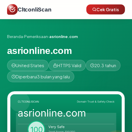
CltconliScan
Cek Gratis
Beranda
›
Pemeriksaan
›
asrionline.com
asrionline.com
United States
HTTPS Valid
20.3 tahun
Diperbarui
3 bulan yang lalu