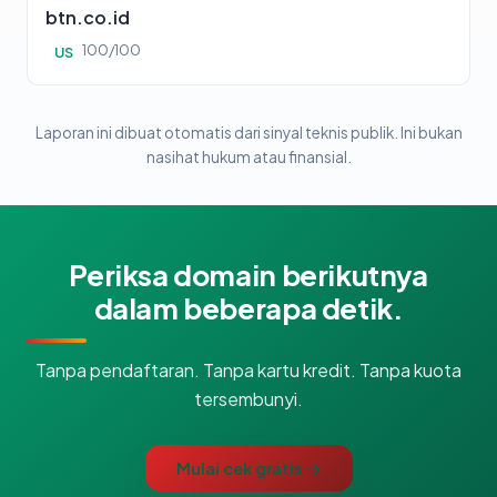
btn.co.id
100/100
US
Laporan ini dibuat otomatis dari sinyal teknis publik. Ini bukan
nasihat hukum atau finansial.
Periksa domain berikutnya
dalam beberapa detik.
Tanpa pendaftaran. Tanpa kartu kredit. Tanpa kuota
tersembunyi.
Mulai cek gratis →