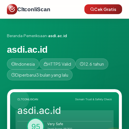
CltconliScan
Cek Gratis
Beranda
›
Pemeriksaan
›
asdi.ac.id
asdi.ac.id
Indonesia
HTTPS Valid
12.6 tahun
Diperbarui
3 bulan yang lalu