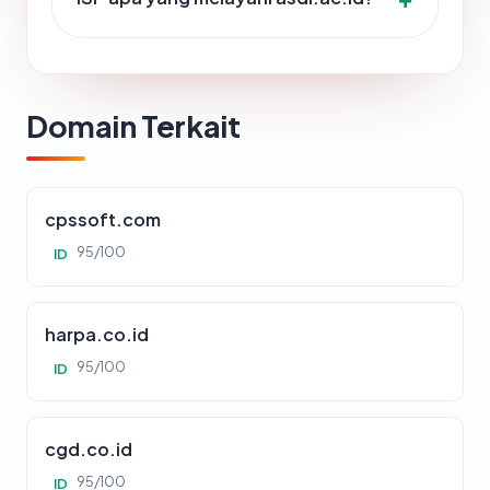
Domain Terkait
cpssoft.com
95/100
ID
harpa.co.id
95/100
ID
cgd.co.id
95/100
ID