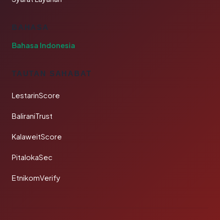
BAHASA
Bahasa Indonesia
TAUTAN SAHABAT
LestarinScore
BaliraniTrust
KalaweitScore
PitalokaSec
EtnikomVerify