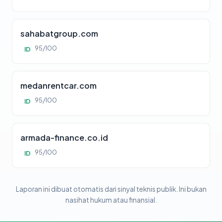
sahabatgroup.com
95/100
ID
medanrentcar.com
95/100
ID
armada-finance.co.id
95/100
ID
Laporan ini dibuat otomatis dari sinyal teknis publik. Ini bukan
nasihat hukum atau finansial.