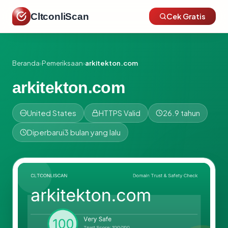
CltconliScan
Cek Gratis
Beranda
›
Pemeriksaan
›
arkitekton.com
arkitekton.com
United States
HTTPS Valid
26.9 tahun
Diperbarui
3 bulan yang lalu