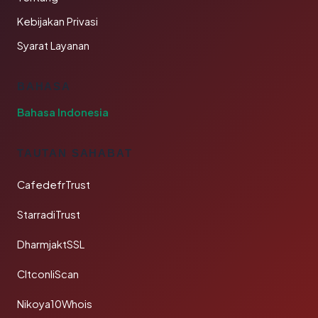
Kebijakan Privasi
Syarat Layanan
BAHASA
Bahasa Indonesia
TAUTAN SAHABAT
CafedefrTrust
StarradiTrust
DharmjaktSSL
CltconliScan
Nikoya10Whois