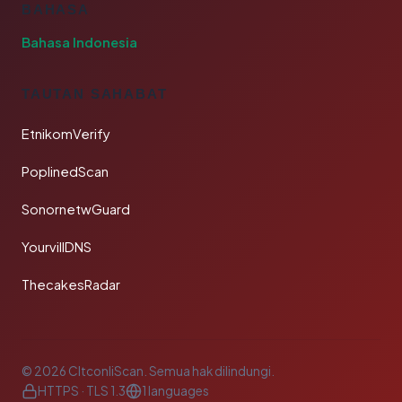
BAHASA
Bahasa Indonesia
TAUTAN SAHABAT
EtnikomVerify
PoplinedScan
SonornetwGuard
YourvillDNS
ThecakesRadar
© 2026 CltconliScan. Semua hak dilindungi.
HTTPS · TLS 1.3
1 languages