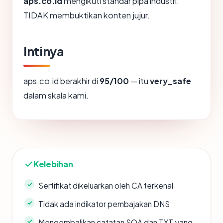
aps.co.id
mengikuti standar pipa industri.
TIDAK membuktikan konten jujur.
Intinya
aps.co.id berakhir di
95/100
— itu
very_safe
dalam skala kami.
Kelebihan
Sertifikat dikeluarkan oleh CA terkenal
Tidak ada indikator pembajakan DNS
Mengembalikan catatan SOA dan TXT yang