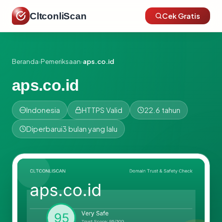
CltconliScan
Cek Gratis
Beranda
›
Pemeriksaan
›
aps.co.id
aps.co.id
Indonesia
HTTPS Valid
22.6 tahun
Diperbarui
3 bulan yang lalu