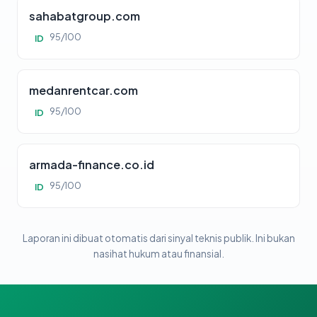
sahabatgroup.com
95/100
ID
medanrentcar.com
95/100
ID
armada-finance.co.id
95/100
ID
Laporan ini dibuat otomatis dari sinyal teknis publik. Ini bukan
nasihat hukum atau finansial.