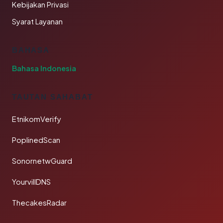
Kebijakan Privasi
Syarat Layanan
BAHASA
Bahasa Indonesia
TAUTAN SAHABAT
EtnikomVerify
PoplinedScan
SonornetwGuard
YourvillDNS
ThecakesRadar