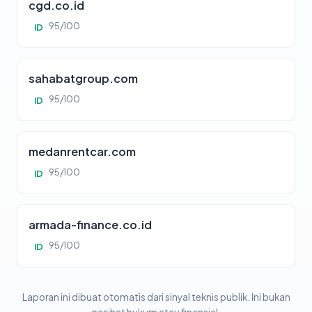
cgd.co.id
95/100
ID
sahabatgroup.com
95/100
ID
medanrentcar.com
95/100
ID
armada-finance.co.id
95/100
ID
Laporan ini dibuat otomatis dari sinyal teknis publik. Ini bukan