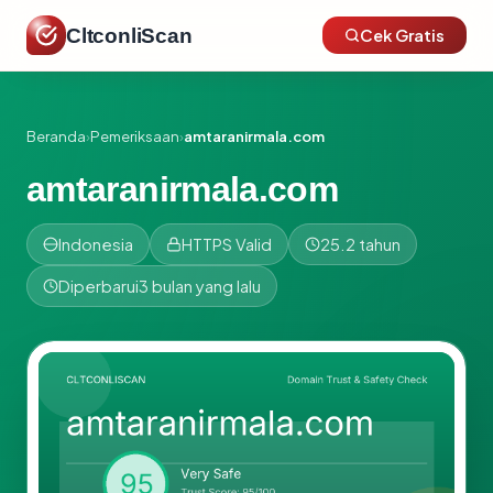
CltconliScan
Cek Gratis
Beranda
›
Pemeriksaan
›
amtaranirmala.com
amtaranirmala.com
Indonesia
HTTPS Valid
25.2 tahun
Diperbarui
3 bulan yang lalu