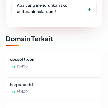
Apa yang menurunkan skor
amtaranirmala.com?
Domain Terkait
cpssoft.com
95/100
ID
harpa.co.id
95/100
ID