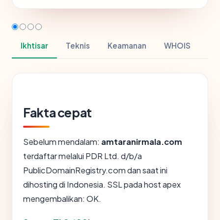
Ikhtisar
Teknis
Keamanan
WHOIS
Fakta cepat
Sebelum mendalam:
amtaranirmala.com
terdaftar melalui PDR Ltd. d/b/a
PublicDomainRegistry.com dan saat ini
dihosting di Indonesia. SSL pada host apex
mengembalikan: OK.