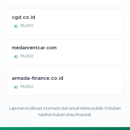
cgd.co.id
95/100
ID
medanrentcar.com
95/100
ID
armada-finance.co.id
95/100
ID
Laporan ini dibuat otomatis dari sinyal teknis publik. Ini bukan
nasihat hukum atau finansial.