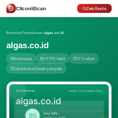
CltconliScan
Cek Gratis
Beranda
›
Pemeriksaan
›
algas.co.id
algas.co.id
Indonesia
HTTPS Valid
17.3 tahun
Diperbarui
3 bulan yang lalu