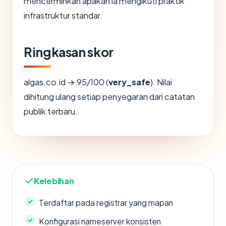
mencerminkan apakah ia mengikuti praktik
infrastruktur standar.
Ringkasan skor
algas.co.id → 95/100 (
very_safe
). Nilai
dihitung ulang setiap penyegaran dari catatan
publik terbaru.
Kelebihan
Terdaftar pada registrar yang mapan
Konfigurasi nameserver konsisten