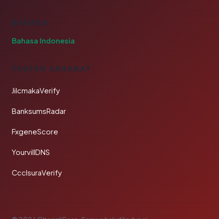
BAHASA
Bahasa Indonesia
TAUTAN SAHABAT
JilcmakaVerify
BanksumsRadar
FxgeneScore
YourvillDNS
CcclsuraVerify