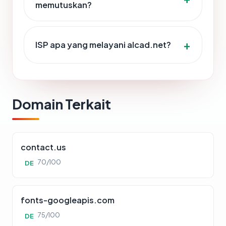
memutuskan?
ISP apa yang melayani alcad.net?
Domain Terkait
contact.us
70/100
DE
fonts-googleapis.com
75/100
DE