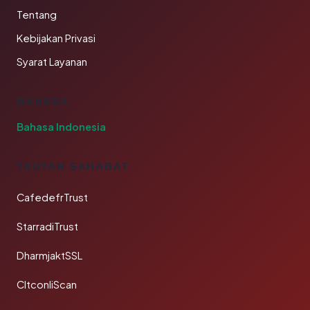
Tentang
Kebijakan Privasi
Syarat Layanan
BAHASA
Bahasa Indonesia
TAUTAN SAHABAT
CafedefrTrust
StarradiTrust
DharmjaktSSL
CltconliScan