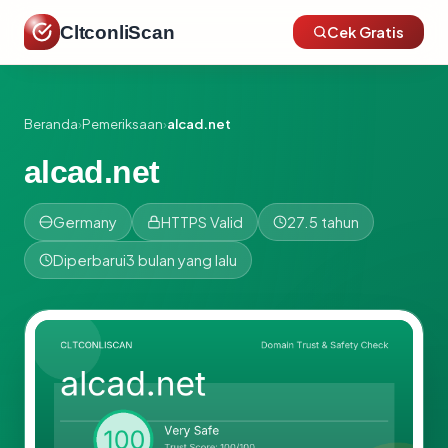
CltconliScan
Cek Gratis
Beranda
›
Pemeriksaan
›
alcad.net
alcad.net
Germany
HTTPS Valid
27.5 tahun
Diperbarui
3 bulan yang lalu