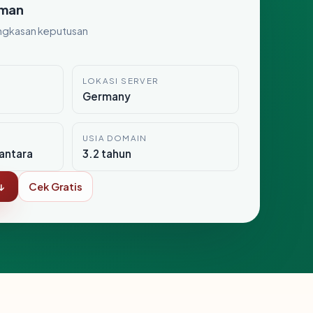
man
ngkasan keputusan
LOKASI SERVER
Germany
USIA DOMAIN
antara
3.2 tahun
↓
Cek Gratis