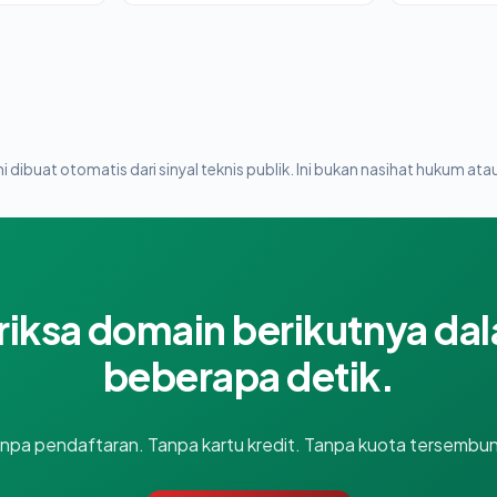
i dibuat otomatis dari sinyal teknis publik. Ini bukan nasihat hukum atau
riksa domain berikutnya da
beberapa detik.
npa pendaftaran. Tanpa kartu kredit. Tanpa kuota tersembun