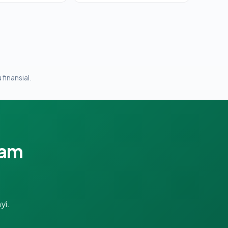
 finansial.
lam
yi.