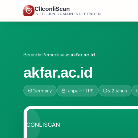
CltconliScan
INTELIJEN DOMAIN INDEPENDEN
Beranda
›
Pemeriksaan
›
akfar.ac.id
akfar.ac.id
Germany
Tanpa HTTPS
3.2 tahun