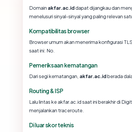
Domain
akfar.ac.id
dapat dijangkau dan meng
menelusuri sinyal-sinyal yang paling relevan sat
Kompatibilitas browser
Browser umum akan menerima konfigurasi TLS a
saat ini: No.
Pemeriksaan kematangan
Dari segi kematangan,
akfar.ac.id
berada dala
Routing & ISP
Lalu lintas ke akfar.ac.id saat ini berakhir di D
menjalankan traceroute.
Di luar skor teknis