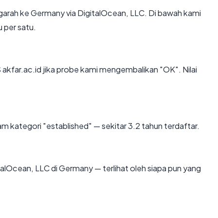
arah ke Germany via DigitalOcean, LLC. Di bawah kami
u per satu.
kfar.ac.id jika probe kami mengembalikan "OK". Nilai
m kategori "established" — sekitar 3.2 tahun terdaftar.
igitalOcean, LLC di Germany — terlihat oleh siapa pun yang