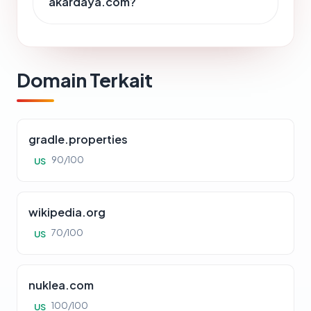
akardaya.com?
Domain Terkait
gradle.properties
90/100
US
wikipedia.org
70/100
US
nuklea.com
100/100
US