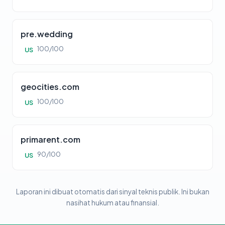
pre.wedding
100/100
US
geocities.com
100/100
US
primarent.com
90/100
US
Laporan ini dibuat otomatis dari sinyal teknis publik. Ini bukan
nasihat hukum atau finansial.