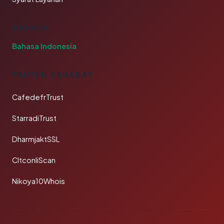
BAHASA
Bahasa Indonesia
TAUTAN SAHABAT
CafedefrTrust
StarradiTrust
DharmjaktSSL
CltconliScan
Nikoya10Whois