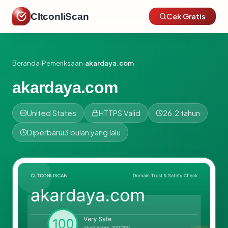
CltconliScan
Cek Gratis
Beranda
›
Pemeriksaan
›
akardaya.com
akardaya.com
United States
HTTPS Valid
26.2 tahun
Diperbarui
3 bulan yang lalu