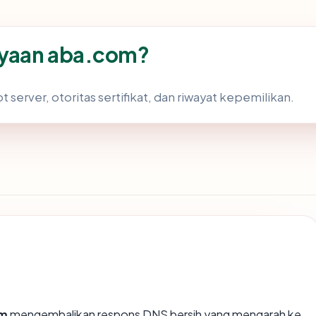
ayaan aba.com?
 server, otoritas sertifikat, dan riwayat kepemilikan.
om
mengembalikan respons DNS bersih yang mengarah ke