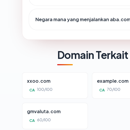
Negara mana yang menjalankan aba.co
Domain Terkait
xxoo.com
example.com
100/100
70/100
CA
CA
gmvaluta.com
60/100
CA