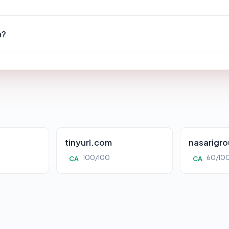
m?
tinyurl.com
nasarigr
100/100
60/10
CA
CA