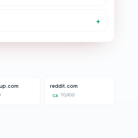
oup.com
reddit.com
0
70/100
CA