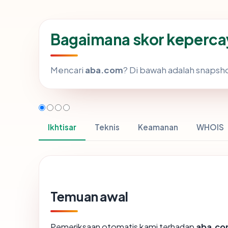
Bagaimana skor keperc
Mencari
aba.com
? Di bawah adalah snapshot
Ikhtisar
Teknis
Keamanan
WHOIS
Temuan awal
Pemeriksaan otomatis kami terhadap
aba.c