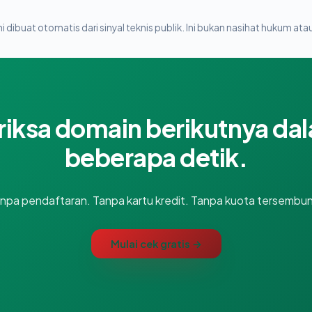
i dibuat otomatis dari sinyal teknis publik. Ini bukan nasihat hukum atau
riksa domain berikutnya da
beberapa detik.
npa pendaftaran. Tanpa kartu kredit. Tanpa kuota tersembun
Mulai cek gratis →