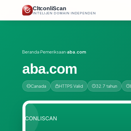
CltconliScan
INTELIJEN DOMAIN INDEPENDEN
Beranda
›
Pemeriksaan
›
aba.com
aba.com
Canada
HTTPS Valid
32.7 tahun