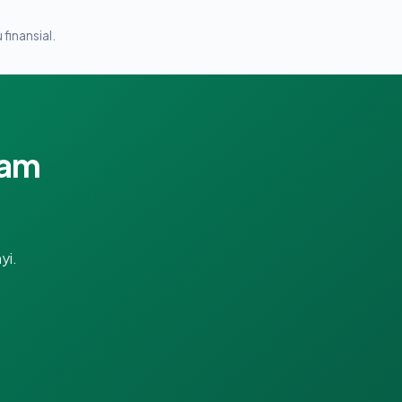
 finansial.
lam
yi.