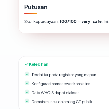
Putusan
Skor kepercayaan:
100/100
—
very_safe
. In
Kelebihan
Terdaftar pada registrar yang mapan
Konfigurasi nameserver konsisten
Data WHOIS dapat diakses
Domain muncul dalam log CT publik